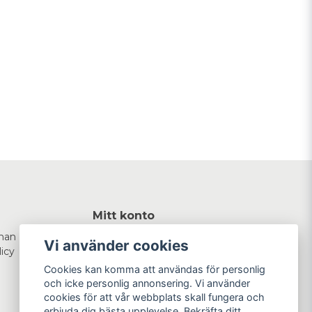
Mitt konto
man
Logga in
Vi använder cookies
licy
Registrera dig
Glömt lösenord?
Cookies kan komma att användas för personlig
och icke personlig annonsering. Vi använder
cookies för att vår webbplats skall fungera och
erbjuda dig bästa upplevelse. Bekräfta ditt