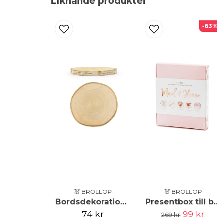
Liknande produkter
-63
💒 BRÖLLOP
💒 BRÖLLOP
Bordsdekoration - Träskiva
Presentbox till br
74 kr
99 kr
269 kr