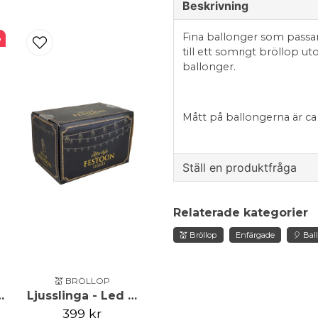
Beskrivning
Fina ballonger som passar
%
till ett somrigt bröllop u
ballonger.
Mått på ballongerna är ca
Ställ en produktfråga
question
Fråga oss något om de
Relaterade kategorier
💒 Bröllop
Enfärgade
🎈 Bal
name
Namn
💒 BRÖLLOP
udtärna Partybox
Ljusslinga - Led - Svart
399 kr