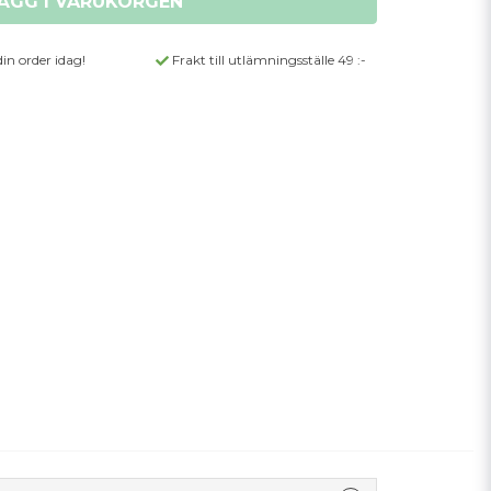
ÄGG I VARUKORGEN
din order idag!
Frakt till utlämningsställe 49 :-