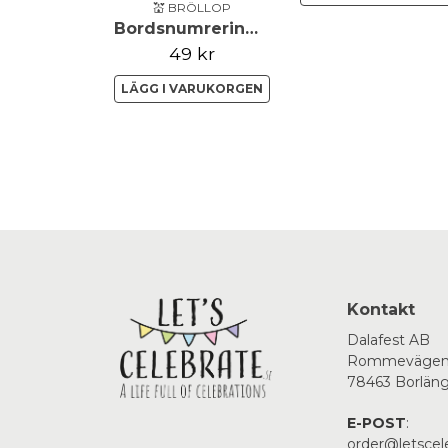
💒 BRÖLLOP
Bordsnumrering - 1-20 - Clear/Guld
49 kr
LÄGG I VARUKORGEN
Kontakt
Dalafest AB
Rommevägen
78463 Borlän
E-POST
:
order@letscel