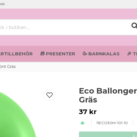
 499
i butiken...
ARTILLBEHÖR
🎁 PRESENTER
🥳 BARNKALAS
🎉 
önt Gräs
Eco Ballonger
Gräs
37 kr
11ECO30M-101-10