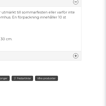
 utmärkt till sommarfesten eller varför inte
tomhus. En förpackning innehåller 10 st
 30 cm.
nna produkten...
longer
🎈 Festartiklar
Våra produkter
email
Mejladress