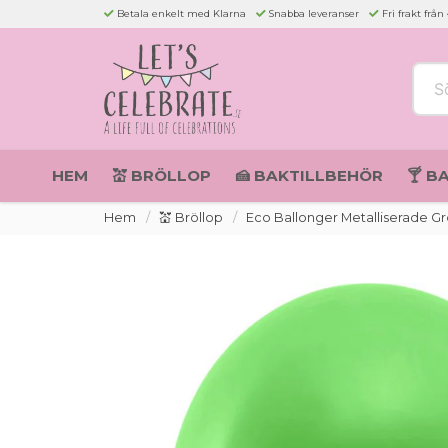
Betala enkelt med Klarna
Snabba leveranser
Fri frakt från
Sök 
HEM
💒 BRÖLLOP
🍰 BAKTILLBEHÖR
🍸 B
Hem
💒 Bröllop
Eco Ballonger Metalliserade Gr