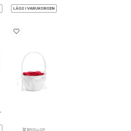
N
LÄGG I VARUKORGEN
Ja, ni får publicera 
s moments
N
💒 BRÖLLOP