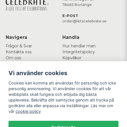
78463 Borlänge
E-POST
:
order@letscelebrate.se
Navigera
Handla
Frågor & Svar
Hur handlar man
Kontakta oss
Integritetspolicy
Om oss
Köpvillkor
Cookies
Vi använder cookies
Mitt konto
Följ oss
Cookies kan komma att användas för personlig och icke
Logga in
Facebook
personlig annonsering. Vi använder cookies för att vår
Registrera dig
Instagram
webbplats skall fungera och erbjuda dig bästa
Glömt lösenord?
upplevelse. Bekräfta ditt samtycke genom att trycka på
godkänn alla eller anpassa via inställningar. Läs mer om
Betala enkelt
Vi levererar med
vår
cookie policy