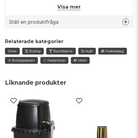
Visa mer
Ställ en produktfråga
question
Fråga oss något om denna produkten...
Relaterade kategorier
Silver
💒 Bröllop
🍸 Bartillbehör
🚀 Nyår
🎁 Födelsedag
🍷 Bröllopsbaren
🎈 Festartiklar
🎼 Mello
name
Namn
Liknande produkter
email
Mejladress
Ja, ni får publicera min fråga