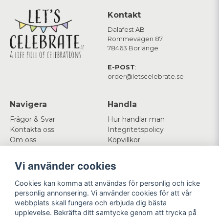
Kontakt
Dalafest AB
Rommevägen 87
78463 Borlänge
E-POST
:
order@letscelebrate.se
Navigera
Handla
Frågor & Svar
Hur handlar man
Kontakta oss
Integritetspolicy
Om oss
Köpvillkor
Cookies
Vi använder cookies
Mitt konto
Följ oss
Cookies kan komma att användas för personlig och icke
Logga in
Facebook
personlig annonsering. Vi använder cookies för att vår
Registrera dig
Instagram
webbplats skall fungera och erbjuda dig bästa
Glömt lösenord?
upplevelse. Bekräfta ditt samtycke genom att trycka på