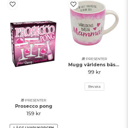
Skicka fråga
🎁 PRESENTER
Mugg världens bästa mamma
99 kr
Bevaka
🎁 PRESENTER
Prosecco pong
159 kr
LÄGG I VARUKORGEN