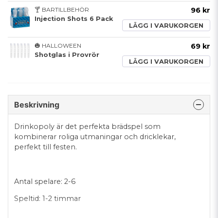
🍸 BARTILLBEHÖR
96 kr
Injection Shots 6 Pack
LÄGG I VARUKORGEN
🎃 HALLOWEEN
69 kr
Shotglas i Provrör
LÄGG I VARUKORGEN
Beskrivning
Drinkopoly är det perfekta brädspel som
kombinerar roliga utmaningar och dricklekar,
perfekt till festen.
Antal spelare: 2-6
Speltid: 1-2 timmar
Material: Spelbräde, spelpjäser, kort och tärning