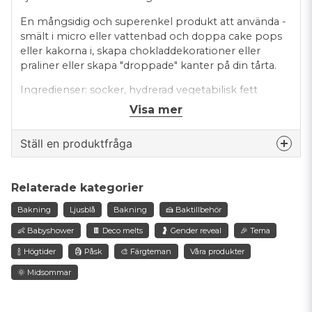
En mångsidig och superenkel produkt att använda -
smält i micro eller vattenbad och doppa cake pops
eller kakorna i, skapa chokladdekorationer eller
praliner eller skapa "droppade" kanter på din tårta.
Ingredienser: socker, hydrerad vegetabilisk fett
(palmkärna), mjölkpulver (skummet), färg: E153,
Visa mer
emulgeringsmedel: E492, E322 (solros). För
allergener, se ingredienser med fetstil. Denna
Ställ en produktfråga
produkt är Halal-certifierad.
Våra Deco Melts är AZO-fria - innehåller bara
question
Fråga oss något om denna produkten...
Relaterade kategorier
naturliga färgämnen.
Bakning
Ljusblå
Bakning
🍰 Baktillbehör
Innehåll: 250gr
👶 Babyshower
🍫 Deco melts
🤰 Gender reveal
🎉 Tema
name
🍾 Högtider
🗿 Påsk
🎨 Färgteman
Våra produkter
Namn
🌞 Midsommar
email
Mejladress