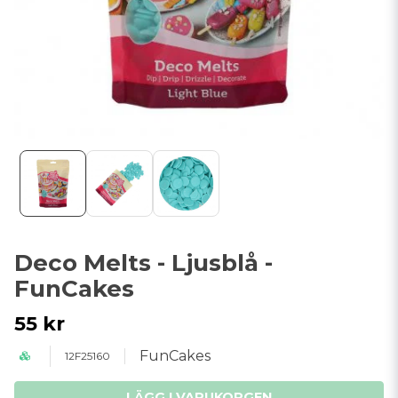
Deco Melts - Ljusblå -
FunCakes
55 kr
FunCakes
12F25160
LÄGG I VARUKORGEN