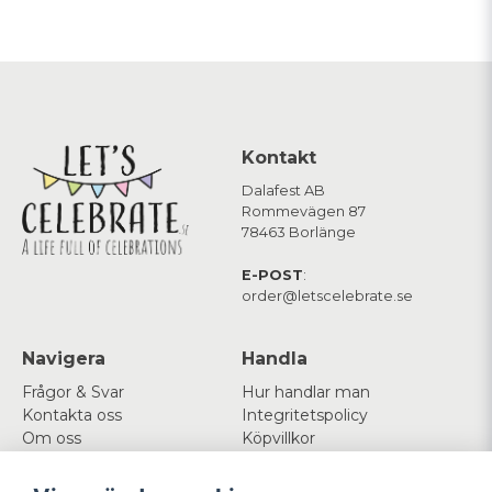
Kontakt
Dalafest AB
Rommevägen 87
78463 Borlänge
E-POST
:
order@letscelebrate.se
Navigera
Handla
Frågor & Svar
Hur handlar man
Kontakta oss
Integritetspolicy
Om oss
Köpvillkor
Cookies