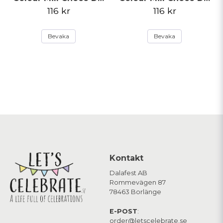
116 kr
116 kr
Bevaka
Bevaka
Kontakt
Dalafest AB
Rommevägen 87
78463 Borlänge
E-POST
:
order@letscelebrate.se