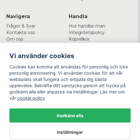
Navigera
Handla
Frågor & Svar
Hur handlar man
Kontakta oss
Integritetspolicy
Om oss
Köpvillkor
Cookies
Vi använder cookies
Mitt konto
Följ oss
Cookies kan komma att användas för personlig och icke
Logga in
Facebook
personlig annonsering. Vi använder cookies för att vår
Registrera dig
Instagram
webbplats skall fungera och erbjuda dig bästa
Glömt lösenord?
upplevelse. Bekräfta ditt samtycke genom att trycka på
godkänn alla eller anpassa via inställningar. Läs mer om
Betala enkelt
Vi levererar med
vår
cookie policy
Godkänn alla
Powered by Nyehandel AB
Inställningar