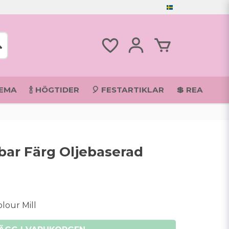
TEMA
🍾 HÖGTIDER
🎈 FESTARTIKLAR
💲 REA
tbar Färg Oljebaserad
lour Mill