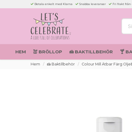
Betala enkelt med Klarna
Snabba leveranser
Fri frakt från
Sök 
HEM
💒 BRÖLLOP
🍰 BAKTILLBEHÖR
🍸 B
Hem
🍰 Baktillbehör
Colour Mill Ätbar Färg Ol