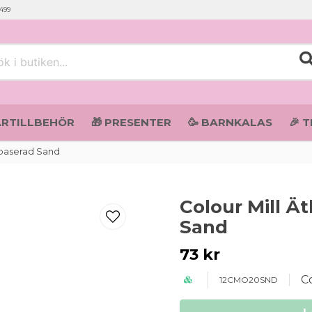
 499
i butiken...
ARTILLBEHÖR
🎁 PRESENTER
🥳 BARNKALAS
🎉 
jebaserad Sand
Colour Mill Ä
Sand
73 kr
Co
12CMO20SND