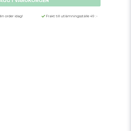
ÄGG I VARUKORGEN
din order idag!
Frakt till utlämningsställe 49 :-