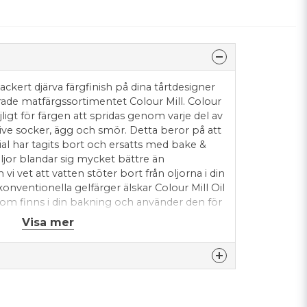
 vackert djärva färgfinish på dina tårtdesigner
rade matfärgssortimentet Colour Mill. Colour
ligt för färgen att spridas genom varje del av
sive socker, ägg och smör. Detta beror på att
al har tagits bort och ersatts med bake &
oljor blandar sig mycket bättre än
i vet att vatten stöter bort från oljorna i din
n konventionella gelfärger älskar Colour Mill Oil
 som finns i din bakning och använder den för
rmulafärgen. Detta resulterar i fantastiskt
Visa mer
a nyanser som inte kommer att blekna. Den
mörkräm, schweizisk maräng, choklad, kaksmet,
 Den fungerar också i blommiga pastor,
ingspastor, marsipan, kakmixar, bakverk,
el, kakspetsblandningar och mer. Dina kakor
nna produkten...
tastiska ut, utan Colour Mill hjälper dig