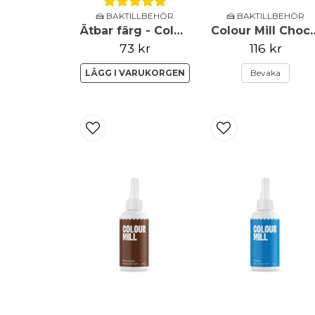
🍰 BAKTILLBEHÖR
🍰 BAKTILLBEHÖR
Ätbar färg - Colour Mill - Peach - 20ml
Colour Mill Choco Dr
73 kr
116 kr
LÄGG I VARUKORGEN
Bevaka