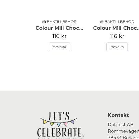
🍰 BAKTILLBEHÖR
🍰 BAKTILLBEHÖR
Colour Mill Choco Drip - Choklad - 125g
Colour Mill Choco Dr
116 kr
116 kr
Bevaka
Bevaka
Kontakt
Dalafest AB
Rommevägen
78463 Borlän