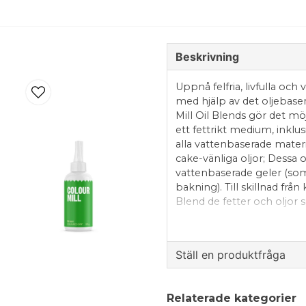
Beskrivning
Uppnå felfria, livfulla och
med hjälp av det oljebase
Mill Oil Blends gör det möj
ett fettrikt medium, inklu
alla vattenbaserade materi
cake-vänliga oljor; Dessa 
vattenbaserade geler (som v
bakning). Till skillnad frå
Blend de fetter och oljor
att sprida den speciella fo
livfulla, rika konsekvent
fungerar särskilt bra i s
Ställ en produktfråga
ganache och sockerpasta.
tuggummipastor, modeller
question
glasyrer, isomalt, spritsg
Fråga oss något om de
Relaterade kategorier
kommer inte bara att se fan