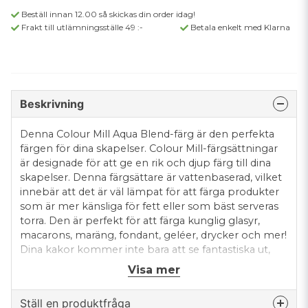
Beställ innan 12.00 så skickas din order idag!
Frakt till utlämningsställe 49 :-
Betala enkelt med Klarna
Beskrivning
Denna Colour Mill Aqua Blend-färg är den perfekta
färgen för dina skapelser. Colour Mill-färgsättningar
är designade för att ge en rik och djup färg till dina
skapelser. Denna färgsättare är vattenbaserad, vilket
innebär att det är väl lämpat för att färga produkter
som är mer känsliga för fett eller som bäst serveras
torra. Den är perfekt för att färga kunglig glasyr,
macarons, maräng, fondant, geléer, drycker och mer!
Dina kakor kommer inte bara att se fantastiska ut,
utan Colour Mill hjälper dig också att få mer färg för
Visa mer
pengarna. Den höga koncentrationen innebär att du
använder mycket mindre än du normalt skulle göra
Ställ en produktfråga
för att uppnå ännu ljusare och färgstarka resultat. Du