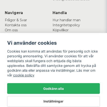
Navigera
Handla
Frågor & Svar
Hur handlar man
Kontakta oss
Integritetspolicy
Om oss
Köpvillkor
Cookies
Vi använder cookies
Mitt konto
Följ oss
Cookies kan komma att användas för personlig och icke
Logga in
Facebook
personlig annonsering. Vi använder cookies för att vår
Registrera dig
Instagram
webbplats skall fungera och erbjuda dig bästa
Glömt lösenord?
upplevelse. Bekräfta ditt samtycke genom att trycka på
godkänn alla eller anpassa via inställningar. Läs mer om
Betala enkelt
Vi levererar med
vår
cookie policy
Godkänn alla
Powered by Nyehandel AB
Inställningar