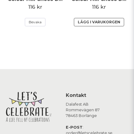
116 kr
116 kr
Bevaka
LÄGG I VARUKORGEN
Kontakt
Dalafest AB
Rommevägen 87
78463 Borlänge
E-POST
:
order@letscelebrate.se