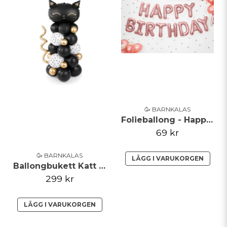
🥳 BARNKALAS
Folieballong - Happy Birthday - Roséguld
69 kr
🥳 BARNKALAS
LÄGG I VARUKORGEN
Ballongbukett Katt Svart Vit Guld
299 kr
LÄGG I VARUKORGEN