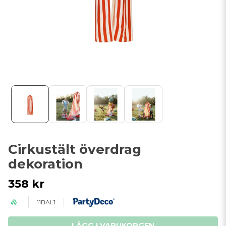
Cirkustält överdrag
dekoration
358 kr
11BAL1
LÄGG I VARUKORGEN