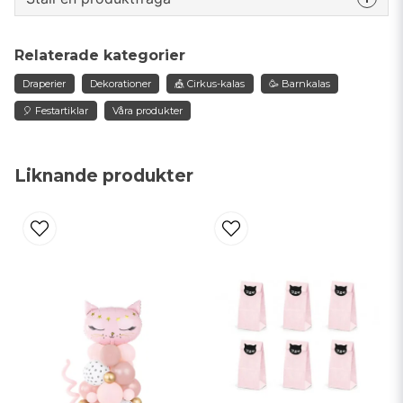
question
Fråga oss något om denna produkten...
Relaterade kategorier
Draperier
Dekorationer
🎪 Cirkus-kalas
🥳 Barnkalas
🎈 Festartiklar
Våra produkter
name
Namn
Liknande produkter
email
Mejladress
Ja, ni får publicera min fråga