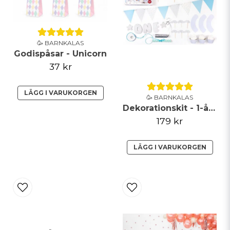
🥳 BARNKALAS
Godispåsar - Unicorn
37 kr
LÄGG I VARUKORGEN
🥳 BARNKALAS
Dekorationskit - 1-årsdag ljusblått & silver
179 kr
LÄGG I VARUKORGEN