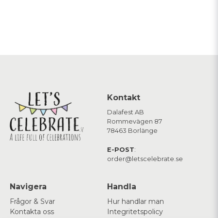
Kontakt
Dalafest AB
Rommevägen 87
78463 Borlänge
E-POST
:
order@letscelebrate.se
Navigera
Handla
Frågor & Svar
Hur handlar man
Kontakta oss
Integritetspolicy