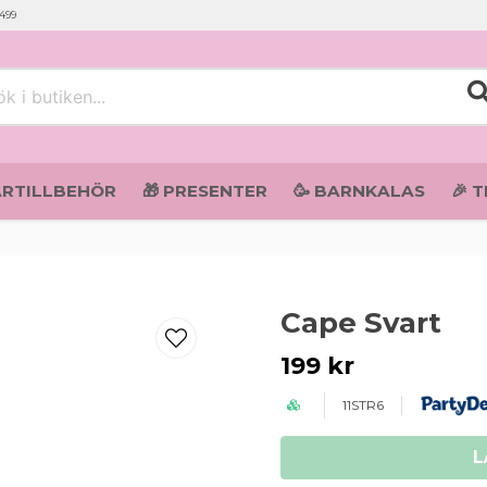
 499
i butiken...
ARTILLBEHÖR
🎁 PRESENTER
🥳 BARNKALAS
🎉 
Cape Svart
199 kr
11STR6
L