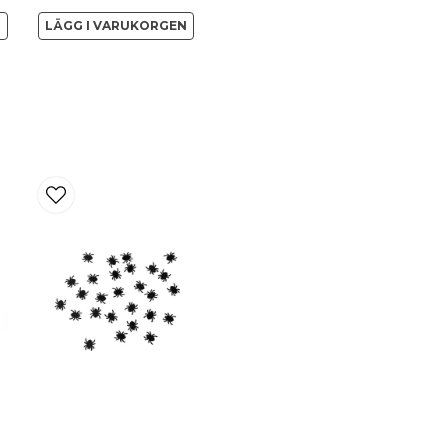
Ja, ni får publicera 
N
LÄGG I VARUKORGEN