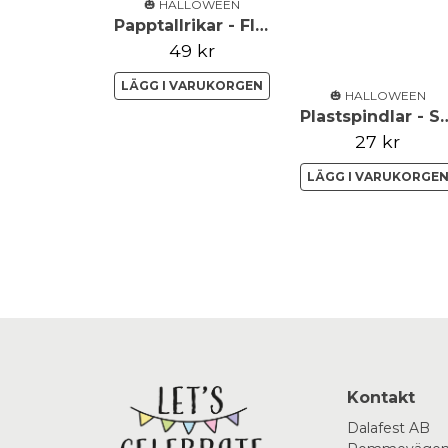
🎃 HALLOWEEN
Papptallrikar - Fladdermöss - Guld
49 kr
LÄGG I VARUKORGEN
🎃 HALLOWEEN
Plastspindla
27 kr
LÄGG I VARUKORGE
Kontakt
Dalafest AB