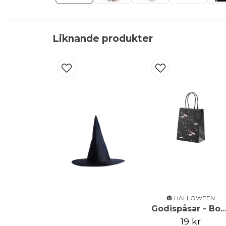
Liknande produkter
🎃 HALLOWEEN
Godispåsar - Boo - S
19 kr