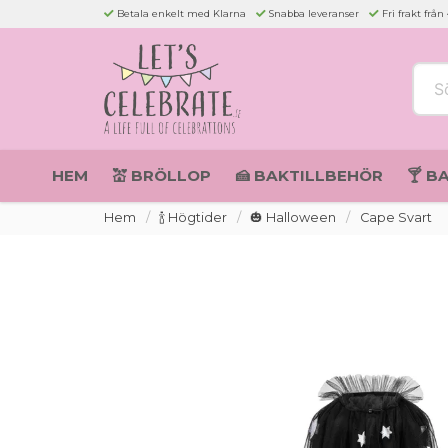
Betala enkelt med Klarna
Snabba leveranser
Fri frakt från
Sök 
HEM
💒 BRÖLLOP
🍰 BAKTILLBEHÖR
🍸 B
Hem
🍾 Högtider
🎃 Halloween
Cape Svart