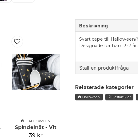
Beskrivning
Svart cape till Halloween/
Designade för barn 3-7 år
Ställ en produktfråga
question
Fråga oss något om de
Relaterade kategorier
🎃 Halloween
🎈 Festartiklar
name
Namn
🎃 HALLOWEEN
vart
Spindelnät - Vit
39 kr