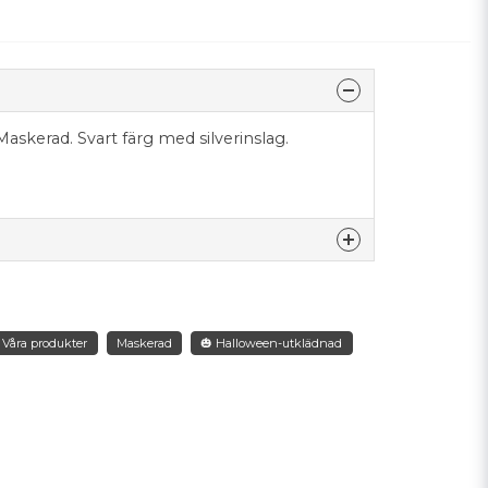
Maskerad. Svart färg med silverinslag.
.
nna produkten...
Våra produkter
Maskerad
🎃 Halloween-utklädnad
email
Mejladress