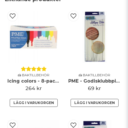
email
Mejladress
Ja, ni får publicera min fråga
🍰 BAKTILLBEHÖR
🍰 BAKTILLBEHÖR
Icing colors - 8-pack - PME
PME - Godisklubbpinnar - 25-pack
264 kr
69 kr
Skicka fråga
LÄGG I VARUKORGEN
LÄGG I VARUKORGEN