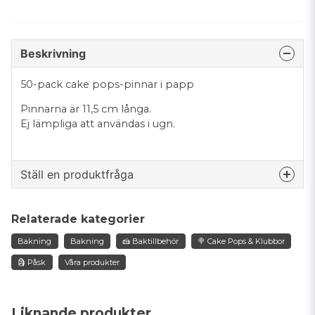
Beskrivning
50-pack cake pops-pinnar i papp
Pinnarna är 11,5 cm långa.
Ej lämpliga att användas i ugn.
Ställ en produktfråga
question
Fråga oss något om denna produkten...
Relaterade kategorier
Bakning
Bakning
🍰 Baktillbehör
🍭 Cake Pops & Klubbor
🗿 Påsk
Våra produkter
name
Namn
Liknande produkter