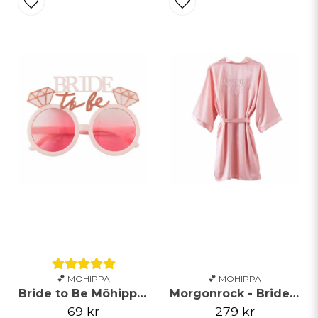
email
Mejladress
Ja, ni får publicera min fråga
Skicka fråga
💕 MÖHIPPA
💕 MÖHIPPA
Bride to Be Möhippa Party Solglasögon
Morgonrock - Brides Besties
69 kr
279 kr