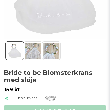
Bride to be Blomsterkrans
med slöja
159 kr
17BOHO-306
LÄGG I VARUKORGEN