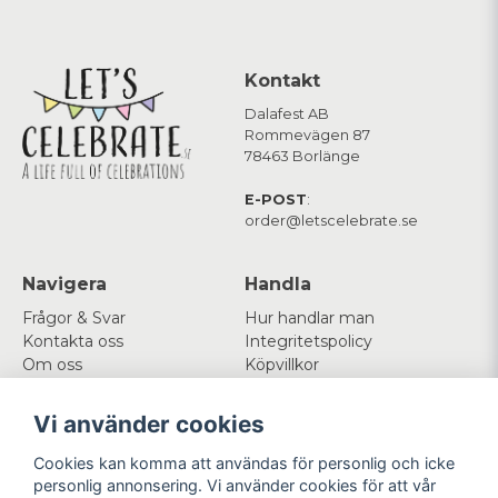
Kontakt
Dalafest AB
Rommevägen 87
78463 Borlänge
E-POST
:
order@letscelebrate.se
Navigera
Handla
Frågor & Svar
Hur handlar man
Kontakta oss
Integritetspolicy
Om oss
Köpvillkor
Cookies
Vi använder cookies
Mitt konto
Följ oss
Cookies kan komma att användas för personlig och icke
Logga in
Facebook
personlig annonsering. Vi använder cookies för att vår
Registrera dig
Instagram