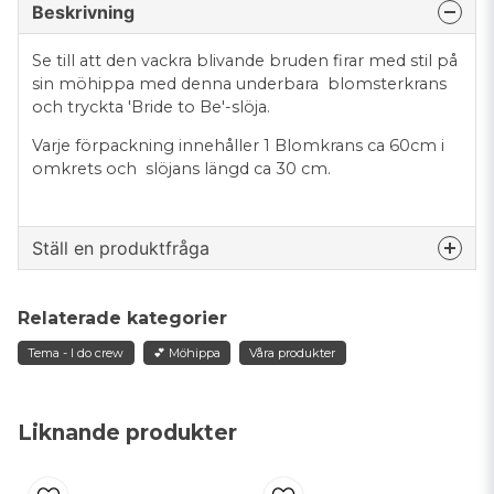
Beskrivning
Se till att den vackra blivande bruden firar med stil på
sin möhippa med denna underbara blomsterkrans
och tryckta 'Bride to Be'-slöja.
Varje förpackning innehåller 1 Blomkrans ca 60cm i
omkrets och slöjans längd ca 30 cm.
Ställ en produktfråga
question
Fråga oss något om denna produkten...
Relaterade kategorier
Tema - I do crew
💕 Möhippa
Våra produkter
name
Namn
Liknande produkter