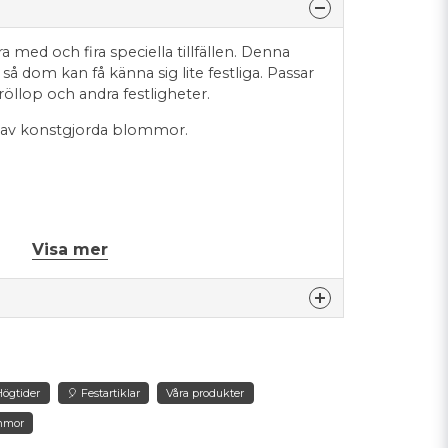
ra med och fira speciella tillfällen. Denna
så dom kan få känna sig lite festliga. Passar
öllop och andra festligheter.
d av konstgjorda blommor.
Visa mer
nna produkten...
 Högtider
🎈 Festartiklar
Våra produkter
mmor