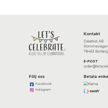
Kontakt
Dalafest AB
Rommevägen
78463 Borlän
E-POST
:
order@letscel
Följ oss
Betala enke
Facebook
Instagram