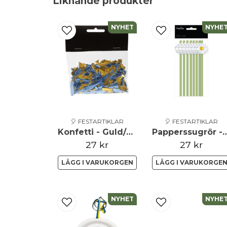
Liknande produkter
NYHET
NYHE
🎈 FESTARTIKLAR
🎈 FESTARTIKLAR
Konfetti - Guld/Blå
Papperssugrör - Pr
27 kr
27 kr
LÄGG I VARUKORGEN
LÄGG I VARUKORGE
NYHET
NYHE