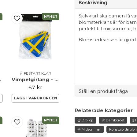
Beskrivning
Självklart ska barnen få va
T
NYHET
blomsterkrans är för barn 
perfekt till midsommar, br
Blomsterkransen är gjor
Mått: 19 cm
🎈 FESTARTIKLAR
ästkragar
Vimpelgirlang - Sverige Flaggor
67 kr
Ställ en produktfråga
N
LÄGG I VARUKORGEN
question
Fråga oss något om de
Relaterade kategorier
T
NYHET
💒 Bröllop
👶 Barnbordet
🍾
🌞 Midsommar
Konstgjorda blo