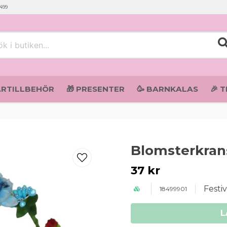
 499
i butiken...
ARTILLBEHÖR
🎁 PRESENTER
🥳 BARNKALAS
🎉 
Blomsterkran
37 kr
Festi
18499901
L