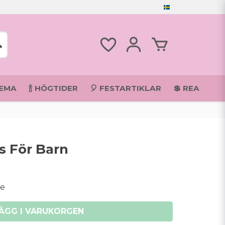
TEMA
🍾 HÖGTIDER
🎈 FESTARTIKLAR
💲 REA
s För Barn
ve
ÄGG I VARUKORGEN