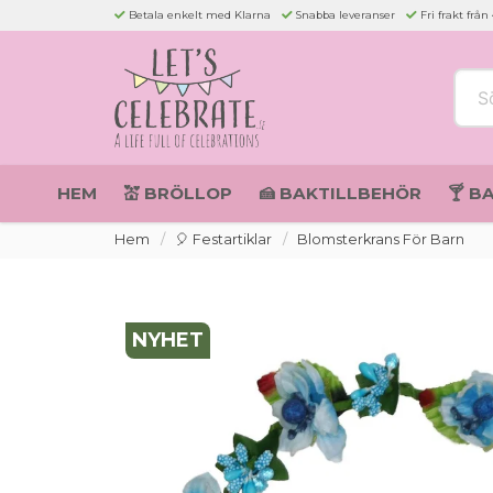
Betala enkelt med Klarna
Snabba leveranser
Fri frakt från
Sök 
HEM
💒 BRÖLLOP
🍰 BAKTILLBEHÖR
🍸 B
Hem
🎈 Festartiklar
Blomsterkrans För Barn
NYHET