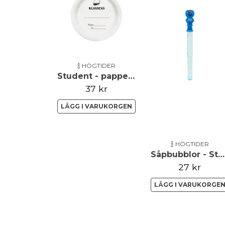
🍾 HÖGTIDER
Student - papperstallrik - Klassens
37 kr
LÄGG I VARUKORGEN
🍾 HÖGTIDER
Såpbubblor - Student
27 kr
LÄGG I VARUKORGE