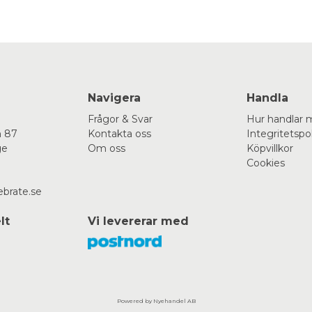
Navigera
Handla
Frågor & Svar
Hur handlar 
 87
Kontakta oss
Integritetspo
ge
Om oss
Köpvillkor
Cookies
ebrate.se
lt
Vi levererar med
Powered by Nyehandel AB