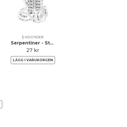
name
Namn
Ja, ni får publicera 
🍾 HÖGTIDER
Serpentiner - Studentmössor - 2-pack
27 kr
LÄGG I VARUKORGEN
N