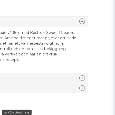
made våfflor med Bestron Sweet Dreams
 Använd ditt eget recept, eller ett av de
rnet har ett värmebeständigt hölje,
troll och en non-stick beläggning.
vara vertikalt och har en praktisk
era recept.
nna produkten...
goda våfflor.
🧇 Köksutrustning