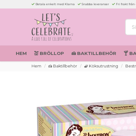
Betala enkelt med Klarna
Snabba leveranser
Fri frakt från
Sök 
HEM
💒 BRÖLLOP
🍰 BAKTILLBEHÖR
🍸 B
Hem
🍰 Baktillbehör
🧇 Köksutrustning
Best