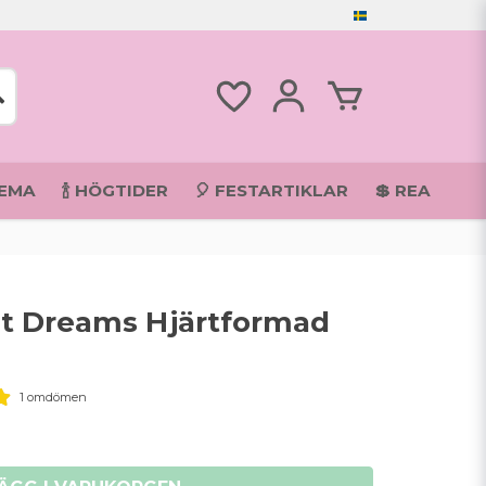
TEMA
🍾 HÖGTIDER
🎈 FESTARTIKLAR
💲 REA
t Dreams Hjärtformad
1 omdömen