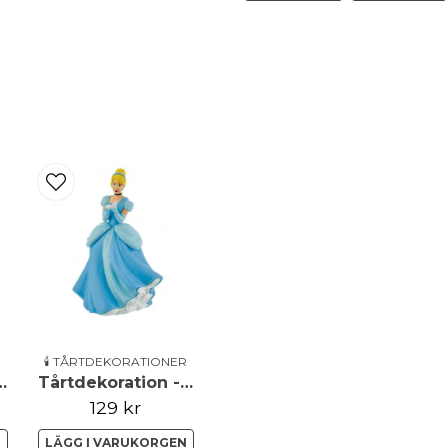
name
Namn
Ja, ni får publicera 
🕯️ TÅRTDEKORATIONER
tion - Belle
Tårtdekoration - Askungen
129 kr
N
LÄGG I VARUKORGEN