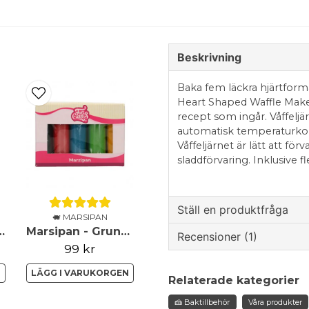
Beskrivning
Baka fem läckra hjärtfor
Heart Shaped Waffle Maker.
recept som ingår. Våffeljä
automatisk temperaturkon
Våffeljärnet är lätt att för
sladdförvaring. Inklusive fl
Ställ en produktfråga
🐖 MARSIPAN
n - Frozen - Elsa
Marsipan - Grundfärger - Mixpack
Recensioner (1)
question
Fråga oss något om de
99 kr
Mikael
N
LÄGG I VARUKORGEN
Relaterade kategorier
för 1 år sedan
Snabb leverans. Blev jätte
🍰 Baktillbehör
Våra produkter