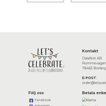
Kontakt
Dalafest AB
Rommevägen
78463 Borlän
E-POST
:
order@letscel
Följ oss
Betala enke
Facebook
Instagram