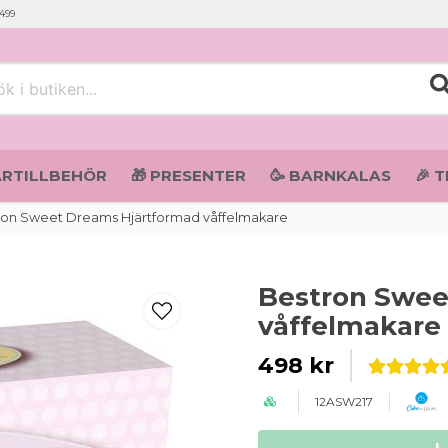
 499
i butiken...
ARTILLBEHÖR
🎁 PRESENTER
🥳 BARNKALAS
🎉 
ron Sweet Dreams Hjärtformad våffelmakare
Bestron Swee
våffelmakare
498 kr
12ASW217