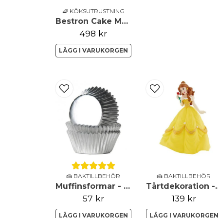
🧇 KÖKSUTRUSTNING
Bestron Cake Maker Djur Former
498 kr
LÄGG I VARUKORGEN
🍰 BAKTILLBEHÖR
🍰 BAKTILLBEHÖR
Muffinsformar - Mini - Metallic - Silver
Tårtdekora
57 kr
139 kr
LÄGG I VARUKORGEN
LÄGG I VARUKORGE