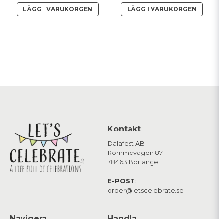
LÄGG I VARUKORGEN
LÄGG I VARUKORGEN
Kontakt
Dalafest AB
Rommevägen 87
78463 Borlänge
E-POST
:
order@letscelebrate.se
Navigera
Handla