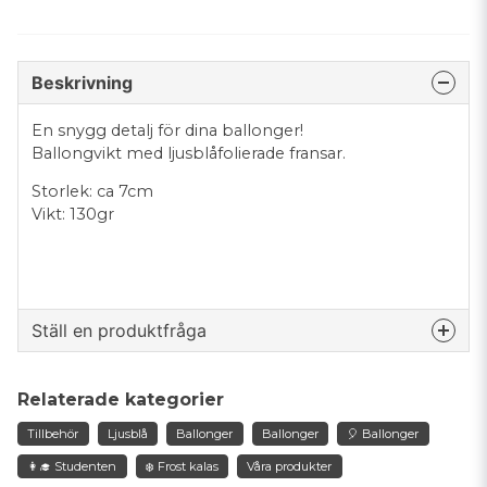
Beskrivning
En snygg detalj för dina ballonger!
Ballongvikt med ljusblåfolierade fransar.
Storlek: ca 7cm
Vikt: 130gr
Ställ en produktfråga
question
Fråga oss något om denna produkten...
Relaterade kategorier
Tillbehör
Ljusblå
Ballonger
Ballonger
🎈 Ballonger
👩‍🎓 Studenten
❄️ Frost kalas
Våra produkter