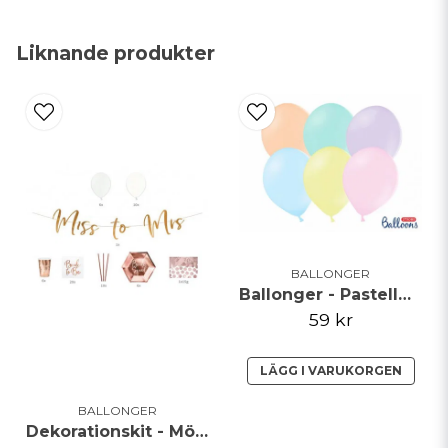
name
Namn
Liknande produkter
email
Mejladress
Ja, ni får publicera min fråga
BALLONGER
Ballonger - Pastellmix - 27cm - 50pack
59 kr
LÄGG I VARUKORGEN
Skicka fråga
BALLONGER
Dekorationskit - Möhippa rosé