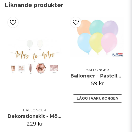
name
Namn
Liknande produkter
email
Mejladress
Ja, ni får publicera min fråga
BALLONGER
Ballonger - Pastellmix - 27cm - 50pack
59 kr
LÄGG I VARUKORGEN
Skicka fråga
BALLONGER
Dekorationskit - Möhippa rosé
229 kr