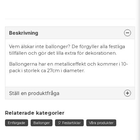
Beskrivning
Vem älskar inte ballonger? De förgyller alla festliga
tillfällen och gör det lilla extra för dekorationen.
Ballongerna har en metalliceffekt och kommer i 10-
pack i storlek ca 27cm i diameter.
Ställ en produktfråga
question
Fråga oss något om denna produkten...
Relaterade kategorier
Enfärgade
Ballonger
🎈 Festartiklar
Våra produkter