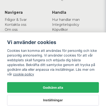
Navigera
Handla
Frågor & Svar
Hur handlar man
Kontakta oss
Integritetspolicy
Om oss
Köpvillkor
Cookies
Vi använder cookies
Mitt konto
Följ oss
Cookies kan komma att användas för personlig och icke
Logga in
Facebook
personlig annonsering. Vi använder cookies för att vår
Registrera dig
Instagram
webbplats skall fungera och erbjuda dig bästa
Glömt lösenord?
upplevelse. Bekräfta ditt samtycke genom att trycka på
godkänn alla eller anpassa via inställningar. Läs mer om
Betala enkelt
Vi levererar med
vår
cookie policy
Godkänn alla
Powered by Nyehandel AB
Inställningar