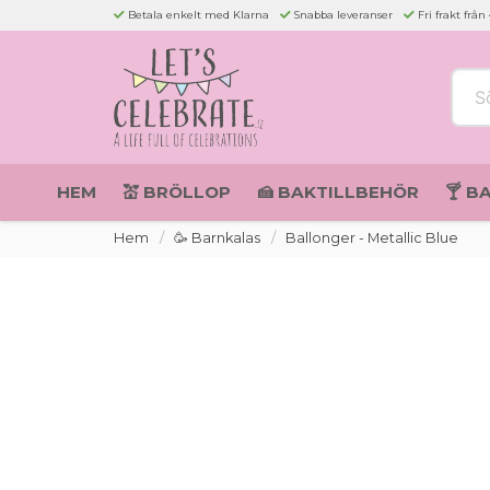
Betala enkelt med Klarna
Snabba leveranser
Fri frakt från
Sök 
HEM
💒 BRÖLLOP
🍰 BAKTILLBEHÖR
🍸 B
Hem
🥳 Barnkalas
Ballonger - Metallic Blue