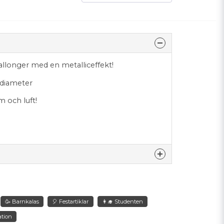
ballonger med en metalliceffekt!
 diameter
m och luft!
nna produkten...
🥳 Barnkalas
🎈 Festartiklar
👩‍🎓 Studenten
ation