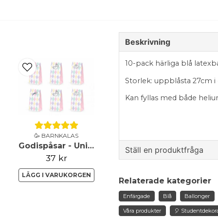
Beskrivning
10-pack härliga blå latex
Storlek: uppblåsta 27cm i
Kan fyllas med både heliu
🥳 BARNKALAS
Godispåsar - Unicorn
Ställ en produktfråga
37 kr
question
Fråga oss något om de
LÄGG I VARUKORGEN
Relaterade kategorier
Enfärgade
Blå
Ballonger
Våra produkter
🎈 Studentdekor