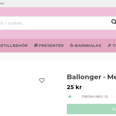
 499
i butiken...
ARTILLBEHÖR
🎁 PRESENTER
🥳 BARNKALAS
🎉 
Ballonger - Me
25 kr
11SB12M-083C-10
L