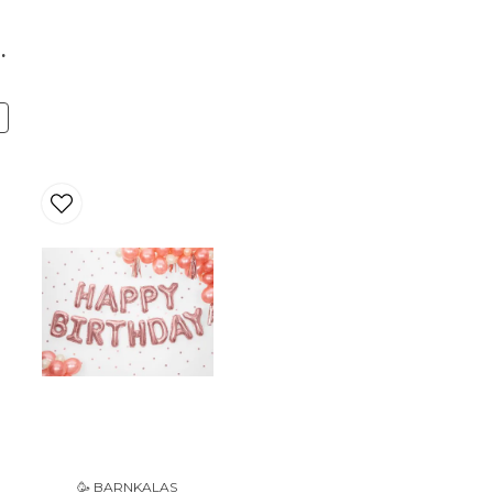
name
Namn
Katt Rosa
N
Ja, ni får publicera 
🥳 BARNKALAS