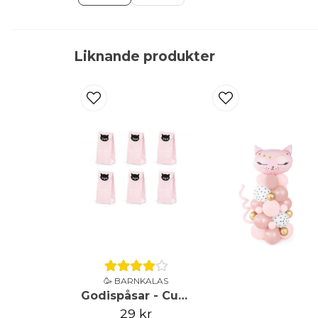
Liknande produkter
🥳 BARNKALAS
Godispåsar - Cute cat
29 kr