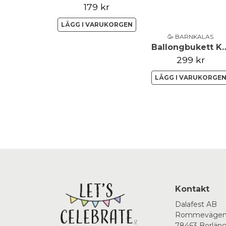
179 kr
LÄGG I VARUKORGEN
🥳 BARNKALAS
Ballongbukett Katt S
299 kr
LÄGG I VARUKORGE
Kontakt
Dalafest AB
Rommevägen
78463 Borlän