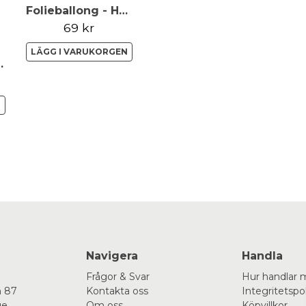
Folieballong - Happy Birthday - Roséguld
69 kr
LÄGG I VARUKORGEN
vart Vit Guld
N
Navigera
Handla
Frågor & Svar
Hur handlar 
 87
Kontakta oss
Integritetspo
ge
Om oss
Köpvillkor