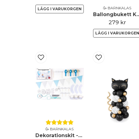
🥳 BARNKALAS
LÄGG I VARUKORGEN
Ballongbukett 
279 kr
LÄGG I VARUKORGE
🥳 BARNKALAS
Dekorationskit - 1-årsdag ljusblått & silver