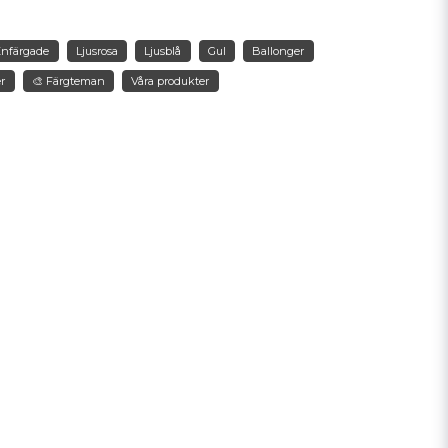
nna produkten...
Enfärgade
Ljusrosa
Ljusblå
Gul
Ballonger
er
🎨 Färgteman
Våra produkter
email
Mejladress
min fråga
Skicka fråga