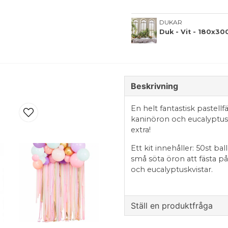
DUKAR
Duk - Vit - 180x3
Beskrivning
En helt fantastisk pastel
kaninöron och eucalyptus.
extra!
Ett kit innehåller: 50st bal
små söta öron att fästa p
och eucalyptuskvistar.
Ställ en produktfråga