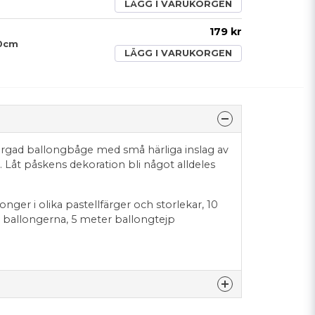
LÄGG I VARUKORGEN
179 kr
00cm
LÄGG I VARUKORGEN
lfärgad ballongbåge med små härliga inslag av
 Låt påskens dekoration bli något alldeles
longer i olika pastellfärger och storlekar, 10
å ballongerna, 5 meter ballongtejp