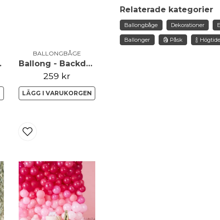
question
Fråga oss något om de
Relaterade kategorier
Ballongbåge
Dekorationer
Ballonger
🗿 Påsk
🍾 Högtid
name
BALLONGBÅGE
Namn
Pampa
Ballong - Backdrop - Pastell
259 kr
N
LÄGG I VARUKORGEN
Ja, ni får publicera 