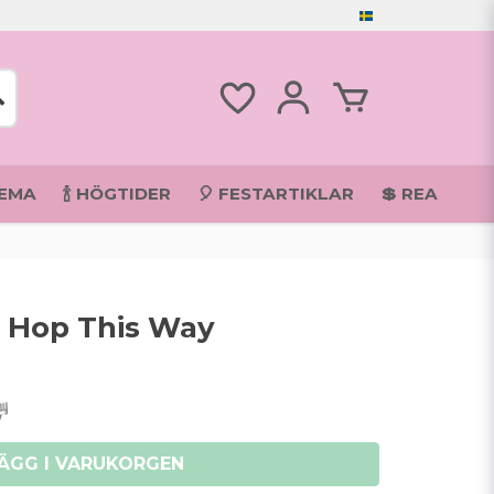
TEMA
🍾 HÖGTIDER
🎈 FESTARTIKLAR
💲 REA
- Hop This Way
ÄGG I VARUKORGEN