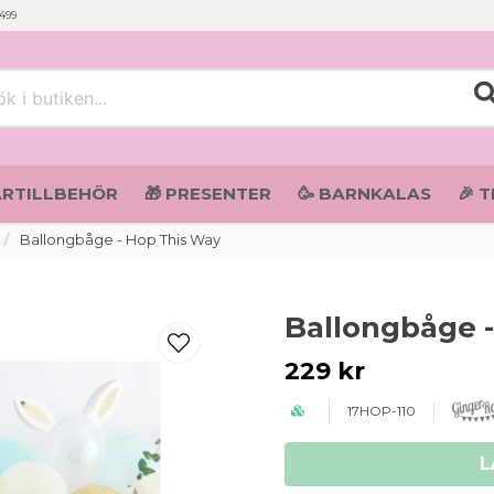
 499
i butiken...
ARTILLBEHÖR
🎁 PRESENTER
🥳 BARNKALAS
🎉 
Ballongbåge - Hop This Way
Ballongbåge 
229 kr
17HOP-110
L