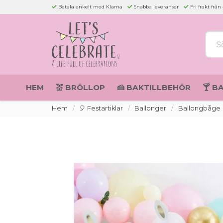
Betala enkelt med Klarna
Snabba leveranser
Fri frakt från
Sök 
HEM
💒 BRÖLLOP
🍰 BAKTILLBEHÖR
🍸 B
Hem
🎈 Festartiklar
Ballonger
Ballongbåge