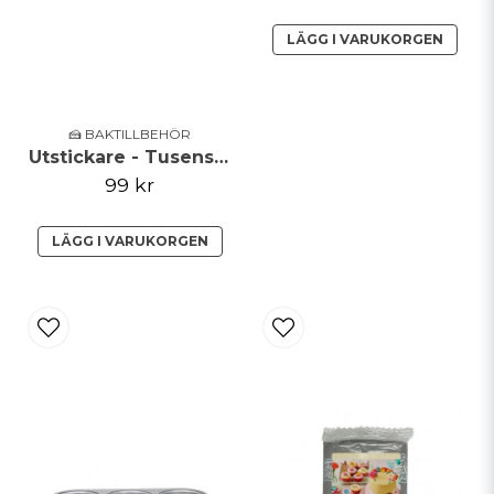
LÄGG I VARUKORGEN
🍰 BAKTILLBEHÖR
Utstickare - Tusensköna, liljekonvalj, primula - set om 10
99 kr
LÄGG I VARUKORGEN