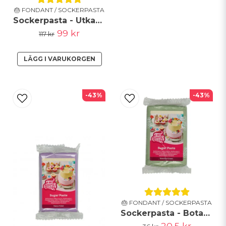
🎂 FONDANT / SOCKERPASTA
Sockerpasta - Utkavlad - Ljusblå - FunCakes
99 kr
117 kr
LÄGG I VARUKORGEN
-43%
-43%
🎂 FONDANT / SOCKERPASTA
Sockerpasta - Botanical Green - FunCakes - KORT DATUM
20,5 kr