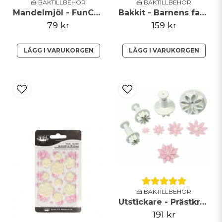
🍰 BAKTILLBEHÖR
🍰 BAKTILLBEHÖR
Mandelmjöl - FunCakes
Bakkit - Barnens favoriter
79 kr
159 kr
LÄGG I VARUKORGEN
LÄGG I VARUKORGEN
🍰 BAKTILLBEHÖR
Utstickare - Prästkrage - set om 4
191 kr