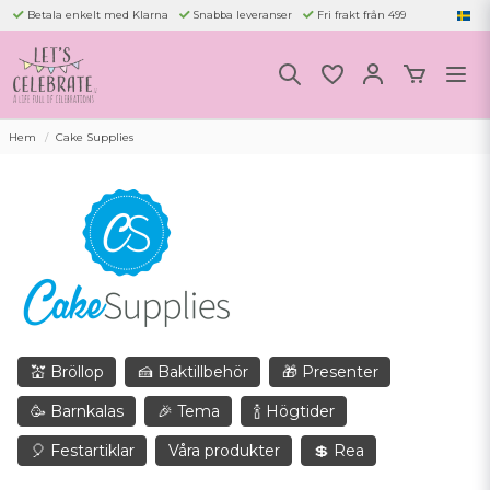
Betala enkelt med Klarna
Snabba leveranser
Fri frakt från 499
Hem
Cake Supplies
💒 Bröllop
🍰 Baktillbehör
🎁 Presenter
🥳 Barnkalas
🎉 Tema
🍾 Högtider
🎈 Festartiklar
Våra produkter
💲 Rea