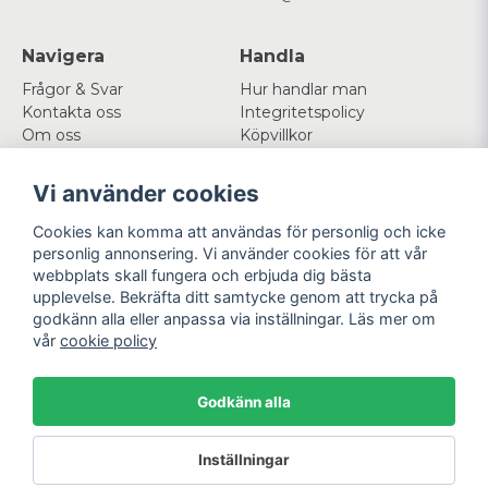
Navigera
Handla
Frågor & Svar
Hur handlar man
Kontakta oss
Integritetspolicy
Om oss
Köpvillkor
Cookies
Vi använder cookies
Mitt konto
Följ oss
Cookies kan komma att användas för personlig och icke
Logga in
Facebook
personlig annonsering. Vi använder cookies för att vår
Registrera dig
Instagram
webbplats skall fungera och erbjuda dig bästa
Glömt lösenord?
upplevelse. Bekräfta ditt samtycke genom att trycka på
godkänn alla eller anpassa via inställningar. Läs mer om
Betala enkelt
Vi levererar med
vår
cookie policy
Godkänn alla
Powered by Nyehandel AB
Inställningar