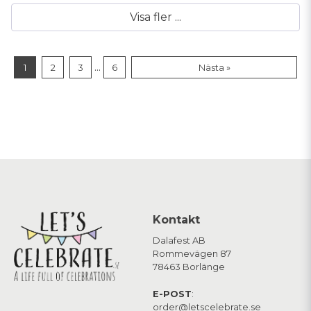
Visa fler ...
...
1
2
3
6
Nästa »
Kontakt
Dalafest AB
Rommevägen 87
78463 Borlänge
E-POST
:
order@letscelebrate.se